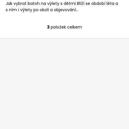
č
Jak vybrat batoh na výlety s dětmi Blíží se období léta a
u
s ním i výlety po okolí a objevování...
j
e
m
3
položek celkem
O
e
v
Z
l
á
á
ŠATY
MAGNOLIE
d
p
a
1
a
399
c
t
Kč
í
í
p
r
v
k
y
v
ý
p