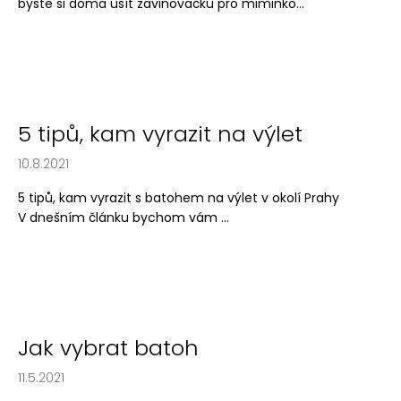
byste si doma ušít zavinovačku pro miminko...
a
j
í
t
?
5 tipů, kam vyrazit na výlet
10.8.2021
5 tipů, kam vyrazit s batohem na výlet v okolí Prahy
HLEDAT
V dnešním článku bychom vám ...
D
o
p
o
Jak vybrat batoh
r
11.5.2021
u