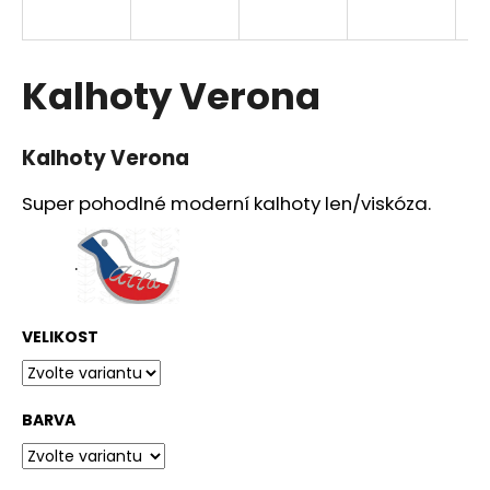
a
j
í
Kalhoty Verona
t
?
Kalhoty Verona
Super pohodlné moderní kalhoty len/viskóza.
HLEDAT
.
VELIKOST
D
o
p
o
BARVA
r
u