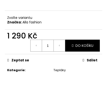
č
u
j
e
Zvolte variantu
m
Značka:
Alla fashion
e
1 290 Kč
VESTA
Měrná
KAMÉLIE
DO KOŠÍKU
cena:
790
Kč
Zeptat se
Sdílet
Kategorie
:
Tepláky