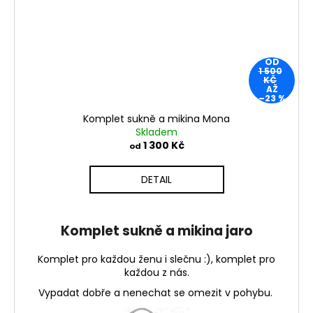
OD
1 500
KČ
AŽ
–23 %
Komplet sukně a mikina Mona
Skladem
1 300 Kč
od
DETAIL
Komplet sukně a mikina jaro
Komplet pro každou ženu i slečnu :), komplet pro
každou z nás.
Vypadat dobře a nenechat se omezit v pohybu.