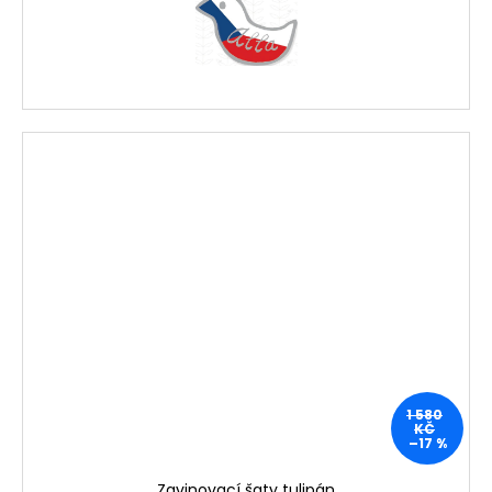
1 580
KČ
–17 %
Zavinovací šaty tulipán