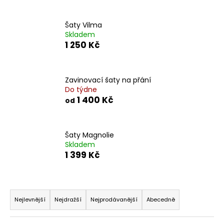
a
j
Šaty Vilma
Skladem
í
1 250 Kč
t
?
Zavinovací šaty na přání
Do týdne
1 400 Kč
od
HLEDAT
Šaty Magnolie
Skladem
1 399 Kč
D
o
p
Ř
o
a
Nejlevnější
Nejdražší
Nejprodávanější
Abecedně
r
z
u