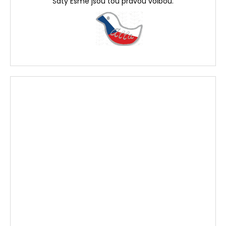
Šaty Esme jsou tou pravou volbou.