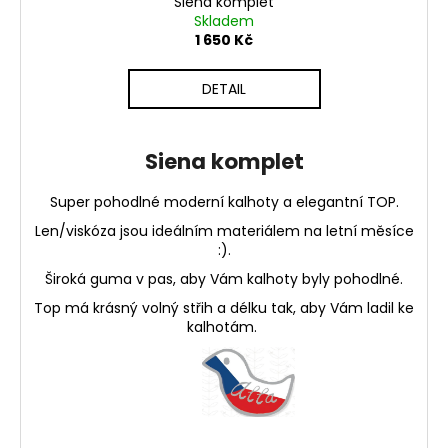
č
Siena komplet
Skladem
u
1 650 Kč
j
e
m
DETAIL
e
Siena komplet
KOŠILE
SHORT
Super pohodlné moderní kalhoty a elegantní TOP.
890
Kč
Len/viskóza jsou ideálním materiálem na letní měsíce
:).
Široká guma v pas, aby Vám kalhoty byly pohodlné.
Top má krásný volný střih a délku tak, aby Vám ladil ke
kalhotám.