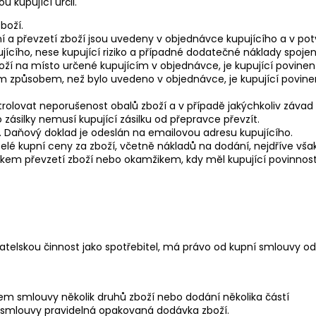
u kupující určil.
boží.
ní a převzetí zboží jsou uvedeny v objednávce kupujícího a v pot
ícího, nese kupující riziko a případné dodatečné náklady spoj
ží na místo určené kupujícím v objednávce, je kupující povinen p
m způsobem, než bylo uvedeno v objednávce, je kupující povin
ntrolovat neporušenost obalů zboží a v případě jakýchkoliv záva
ásilky nemusí kupující zásilku od přepravce převzít.
. Daňový doklad je odeslán na emailovou adresu kupujícího.
elé kupní ceny za zboží, včetně nákladů na dodání, nejdříve vš
kem převzetí zboží nebo okamžikem, kdy měl kupující povinnost z
atelskou činnost jako spotřebitel, má právo od kupní smlouvy od
tem smlouvy několik druhů zboží nebo dodání několika částí
m smlouvy pravidelná opakovaná dodávka zboží.