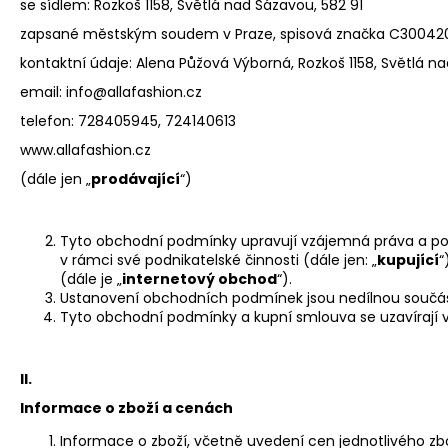
ŠATY VILMA
se sídlem: Rozkoš 1158, Světlá nad Sázavou, 582 91
1 250 Kč
zapsané městským soudem v Praze, spisová značka C300
kontaktní údaje: Alena Půžová Výborná, Rozkoš 1158, Světlá na
email: info@allafashion.cz
telefon: 728405945, 724140613
www.allafashion.cz
(dále jen „
prodávající
“)
Tyto obchodní podmínky upravují vzájemná práva a povin
v rámci své podnikatelské činnosti (dále jen: „
kupující
“
(dále je „
internetový obchod
“).
Ustanovení obchodních podmínek jsou nedílnou součás
Tyto obchodní podmínky a kupní smlouva se uzavírají 
II.
Informace o zboží a cenách
Informace o zboží, včetně uvedení cen jednotlivého zbo