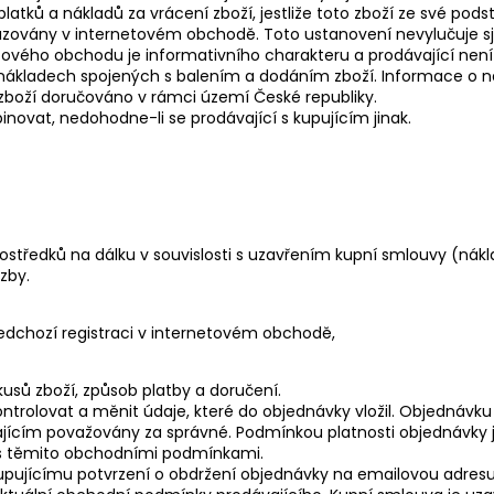
latků a nákladů za vrácení zboží, jestliže toto zboží ze své p
obrazovány v internetovém obchodě. Toto ustanovení nevylučuje 
ového obchodu je informativního charakteru a prodávající není
nákladech spojených s balením a dodáním zboží. Informace o 
zboží doručováno v rámci území České republiky.
novat, nedohodne-li se prodávající s kupujícím jinak.
ostředků na dálku v souvislosti s uzavřením kupní smlouvy (nákla
zby.
ředchozí registraci v internetovém obchodě,
kusů zboží, způsob platby a doručení.
olovat a měnit údaje, které do objednávky vložil. Objednávku o
ajícím považovány za správné. Podmínkou platnosti objednávky
l s těmito obchodními podmínkami.
pujícímu potvrzení o obdržení objednávky na emailovou adresu, k