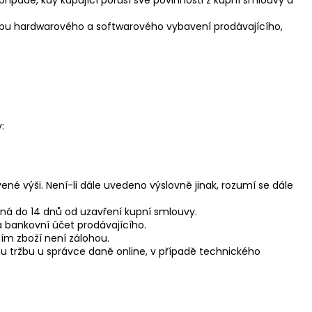
ržbu hardwarového a softwarového vybavení prodávajícího,
:
é výši. Není-li dále uvedeno výslovně jinak, rozumí se dále
atná do 14 dnů od uzavření kupní smlouvy.
a bankovní účet prodávajícího.
ím zboží není zálohou.
ou tržbu u správce daně online, v případě technického