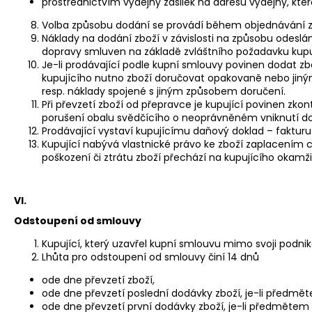
prostřednictvím výdejny zásilek na adresu výdejny, ktero
Volba způsobu dodání se provádí během objednávání z
Náklady na dodání zboží v závislosti na způsobu odeslá
dopravy smluven na základě zvláštního požadavku kupuj
Je-li prodávající podle kupní smlouvy povinen dodat zbo
kupujícího nutno zboží doručovat opakovaně nebo jiný
resp. náklady spojené s jiným způsobem doručení.
Při převzetí zboží od přepravce je kupující povinen zko
porušení obalu svědčícího o neoprávněném vniknutí do z
Prodávající vystaví kupujícímu daňový doklad – fakturu
Kupující nabývá vlastnické právo ke zboží zaplacením c
poškození či ztrátu zboží přechází na kupujícího okamži
VI.
Odstoupení od smlouvy
Kupující, který uzavřel kupní smlouvu mimo svoji podnik
Lhůta pro odstoupení od smlouvy činí 14 dnů
ode dne převzetí zboží,
ode dne převzetí poslední dodávky zboží, je-li předmě
ode dne převzetí první dodávky zboží, je-li předměte