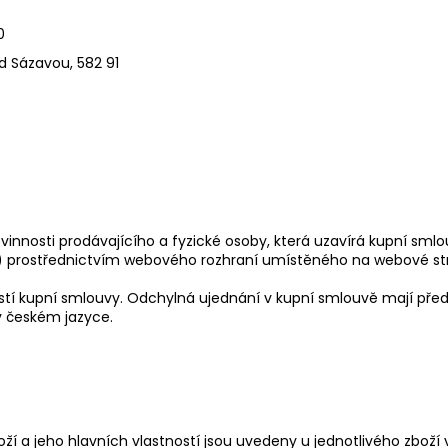
KOŠILE SHORT
ZAVINOVACÍ ŠAT
890 Kč
1 400 Kč
420
d Sázavou, 582 91
nosti prodávajícího a fyzické osoby, která uzavírá kupní smlou
) prostřednictvím webového rozhraní umístěného na webové st
tí kupní smlouvy. Odchylná ujednání v kupní smlouvě mají př
v českém jazyce.
ží a jeho hlavních vlastností jsou uvedeny u jednotlivého zbož