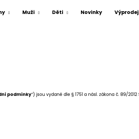
ny
Muži
Děti
Novinky
Výprodej
Co potřebujete najít?
HLEDAT
Doporučujeme
dní podmínky
“) jsou vydané dle § 1751 a násl. zákona č. 89/2012