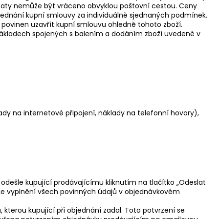
odstaty nemůže být vráceno obvyklou poštovní cestou. Ceny
sjednání kupní smlouvy za individuálně sjednaných podmínek.
 povinen uzavřít kupní smlouvu ohledně tohoto zboží.
nákladech spojených s balením a dodáním zboží uvedené v
dy na internetové připojení, náklady na telefonní hovory),
dešle kupující prodávajícímu kliknutím na tlačítko „Odeslat
 je vyplnění všech povinných údajů v objednávkovém
terou kupující při objednání zadal. Toto potvrzení se