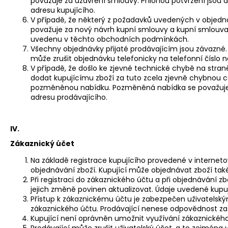
považuje za uzavření smlouvy. Přílohou potvrzení jso
adresu kupujícího.
V případě, že některý z požadavků uvedených v objed
považuje za nový návrh kupní smlouvy a kupní smlouva 
uvedenu v těchto obchodních podmínkách.
Všechny objednávky přijaté prodávajícím jsou závazné.
může zrušit objednávku telefonicky na telefonní čísl
V případě, že došlo ke zjevné technické chybě na stra
dodat kupujícímu zboží za tuto zcela zjevně chybnou c
pozměněnou nabídku. Pozměněná nabídka se považuje z
adresu prodávajícího.
IV.
Zákaznický účet
Na základě registrace kupujícího provedené v interne
objednávání zboží. Kupující může objednávat zboží také
Při registraci do zákaznického účtu a při objednávání z
jejich změně povinen aktualizovat. Údaje uvedené kupu
Přístup k zákaznickému účtu je zabezpečen uživatelsk
zákaznického účtu. Prodávající nenese odpovědnost za 
Kupující není oprávněn umožnit využívání zákaznickéh
Prodávající může zrušit uživatelský účet, a to zejména v