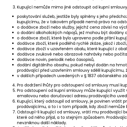
Kupující nemůže mimo jiné odstoupit od kupní smlouvy
poskytování služeb, jestliže byly splněny s jeho před
kupujícímu, že v takovém případě nemá právo na odst
o dodávce zboží nebo služby, jejichž cena závisí na vý
o dodání alkoholických nápojů, jež mohou být dodány až 
o dodávce zboží, které bylo upraveno podle přání kupuj
dodávce zboží, které podléhá rychlé zkáze, jakož i zbož
dodávce zboží v uzavřeném obalu, které kupující z obal
dodávce zvukové nebo obrazové nahrávky nebo počítačo
dodávce novin, periodik nebo časopisů,
dodání digitálního obsahu, pokud nebyl dodán na hmot
prodávající před uzavřením smlouvy sdělil kupujícímu
v dalších případech uvedených v § 1837 občanského zá
Pro dodržení lhůty pro odstoupení od smlouvy musí kup
Pro odstoupení od kupní smlouvy může kupující využít
emailovou nebo doručovací adresu prodávajícího uvede
Kupující, který odstoupil od smlouvy, je povinen vráti
prodávajícímu, a to i v tom případě, kdy zboží nemůže
Odstoupí-li kupující od smlouvy, vrátí mu prodávající
které od něho přijal, a to stejným způsobem. Prodávají
nevzniknou další náklady.