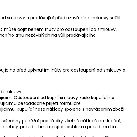
 od smlouvy a prodávající před uzavřením smlouvy sdělil
ěmuž může dojít během lhůty pro odstoupení od smlouvy,
nčního trhu nezávislých na vůli prodávajícího,
jícího před uplynutím lhůty pro odstoupení od smlouvy a
od smlouvy.
ícím. Odstoupení od kupní smlouvy zašle kupující na
jícímu bezodkladně přijetí formuláře.
ajícímu. Kupující nese náklady spojené s navrácením zboží
y, všechny peněžní prostředky včetně nákladů na dodání,
jen tehdy, pokud s tím kupující souhlasí a pokud mu tím