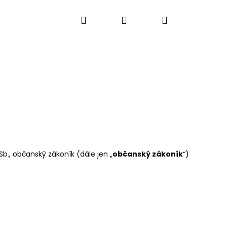
Hledat
Přihlášení
Nákupní
Léto s mušelínem
Batohy
ALLA BABY
košík
 Sb., občanský zákoník (dále jen „
občanský zákoník
“)
Následující