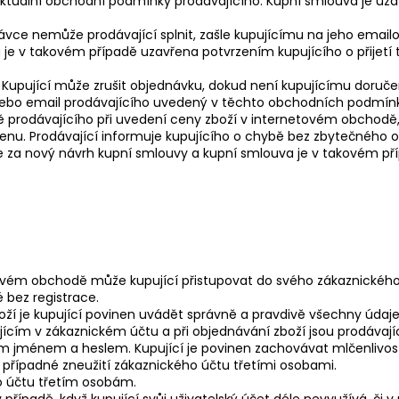
u aktuální obchodní podmínky prodávajícího. Kupní smlouva je 
návce nemůže prodávající splnit, zašle kupujícímu na jeho em
je v takovém případě uzavřena potvrzením kupujícího o přijetí
 Kupující může zrušit objednávku, dokud není kupujícímu doruče
o nebo email prodávajícího uvedený v těchto obchodních podmín
ně prodávajícího při uvedení ceny zboží v internetovém obchodě
enu. Prodávající informuje kupujícího o chybě bez zbytečného 
a nový návrh kupní smlouvy a kupní smlouva je v takovém příp
tovém obchodě může kupující přistupovat do svého zákaznického
 bez registrace.
boží je kupující povinen uvádět správně a pravdivě všechny údaje.
jícím v zákaznickém účtu a při objednávání zboží jsou prodávaj
ým jménem a heslem. Kupující je povinen zachovávat mlčenlivost
případné zneužití zákaznického účtu třetími osobami.
o účtu třetím osobám.
 případě, když kupující svůj uživatelský účet déle nevyužívá, či v