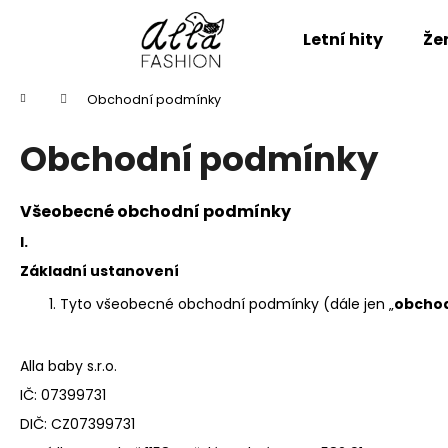
K
Přejít
na
o
Letní hity
Že
obsah
Zpět
Zpět
š
do
do
í
Domů
Obchodní podmínky
k
obchodu
obchodu
Obchodní podmínky
Všeobecné obchodní podmínky
I.
Základní ustanovení
Tyto všeobecné obchodní podmínky (dále jen „
obcho
Alla baby s.r.o.
IČ: 07399731
DIČ: CZ07399731