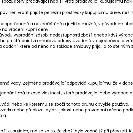
ání zboží, který prodávající nabízí, vrátí prodávající kupujícímu n
 povinen vrátit přijaté peněžní prostředky kupujícímu dříve, než
neopotřebené a neznečištěné a je-li to možné, v původním obalu
o na vrácení kupní ceny.
důvodu vyprodání zásob, nedostupnosti zboží, anebo když výrob
cího prostřednictví emailové adresy uvedené v objednávce a vrá
 dodání, které od něho na základě smlouvy přijal, a to stejn
nemá vady. Zejména prodávající odpovídá kupujícímu, že v době, 
li ujednání, má takové vlastnosti, které prodávající nebo výrobc
cí uvádí nebo ke kterému se zboží tohoto druhu obvykle používá,
orku nebo předloze, byla-li jakost nebo provedení určeno pod
i a
ží kupujícím, má se za to, že zboží bylo vadné již při převzetí. 