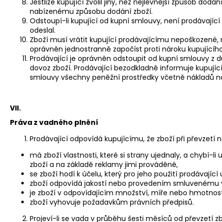
Jestliže kupující zvolil jiný, než nejlevnější způsob dod
nabízenému způsobu dodání zboží.
Odstoupí-li kupující od kupní smlouvy, není prodávající
odeslal.
Zboží musí vrátit kupující prodávajícímu nepoškozené, 
oprávněn jednostranně započíst proti nároku kupujícíh
Prodávající je oprávněn odstoupit od kupní smlouvy z 
dovoz zboží. Prodávající bezodkladně informuje kupují
smlouvy všechny peněžní prostředky včetně nákladů na
VII.
Práva z vadného plnění
Prodávající odpovídá kupujícímu, že zboží při převzetí 
má zboží vlastnosti, které si strany ujednaly, a chybí-
zboží a na základě reklamy jimi prováděné,
se zboží hodí k účelu, který pro jeho použití prodávají
zboží odpovídá jakostí nebo provedením smluvenému vz
je zboží v odpovídajícím množství, míře nebo hmotnost
zboží vyhovuje požadavkům právních předpisů.
Projeví-li se vada v průběhu šesti měsíců od převzetí zbo