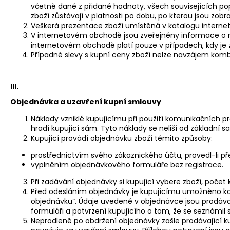
včetně daně z přidané hodnoty, všech souvisejících pop
zboží zůstávají v platnosti po dobu, po kterou jsou z
Veškerá prezentace zboží umístěná v katalogu internet
V internetovém obchodě jsou zveřejněny informace o 
internetovém obchodě platí pouze v případech, kdy je 
Případné slevy s kupní ceny zboží nelze navzájem kombi
III.
Objednávka a uzavření kupní smlouvy
Náklady vzniklé kupujícímu při použití komunikačních pr
hradí kupující sám. Tyto náklady se neliší od základní sa
Kupující provádí objednávku zboží těmito způsoby:
prostřednictvím svého zákaznického účtu, provedl-li p
vyplněním objednávkového formuláře bez registrace.
Při zadávání objednávky si kupující vybere zboží, počet 
Před odesláním objednávky je kupujícímu umožněno kontr
objednávku“. Údaje uvedené v objednávce jsou prodáv
formuláři a potvrzení kupujícího o tom, že se seznámi
Neprodleně po obdržení objednávky zašle prodávající ku