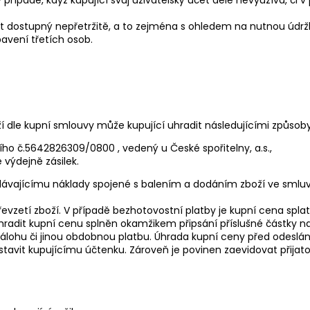
být dostupný nepřetržitě, a to zejména s ohledem na nutnou úd
vení třetích osob.
 dle kupní smlouvy může kupující uhradit následujícími způsoby
o č.5642826309/0800 , vedený u České spořitelny, a.s.,
 výdejně zásilek.
dávajícímu náklady spojené s balením a dodáním zboží ve smluven
převzetí zboží. V případě bezhotovostní platby je kupní cena spl
hradit kupní cenu splněn okamžikem připsání příslušné částky n
lohu či jinou obdobnou platbu. Úhrada kupní ceny před odeslán
ystavit kupujícímu účtenku. Zároveň je povinen zaevidovat přijat