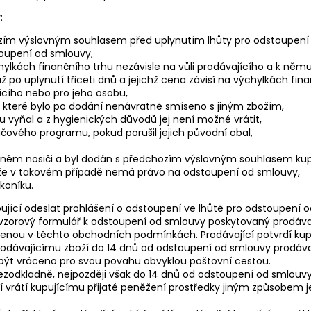
:
chozím výslovným souhlasem před uplynutím lhůty pro odstoupení
oupení od smlouvy,
chylkách finančního trhu nezávisle na vůli prodávajícího a k n
po uplynutí třiceti dnů a jejichž cena závisí na výchylkách fina
ícího nebo pro jeho osobu,
í, které bylo po dodání nenávratně smíseno s jiným zbožím,
u vyňal a z hygienických důvodů jej není možné vrátit,
vého programu, pokud porušil jejich původní obal,
ném nosiči a byl dodán s předchozím výslovným souhlasem kupu
, že v takovém případě nemá právo na odstoupení od smlouvy,
koníku.
ující odeslat prohlášení o odstoupení ve lhůtě pro odstoupení 
 vzorový formulář k odstoupení od smlouvy poskytovaný prodávaj
nou v těchto obchodních podmínkách. Prodávající potvrdí kupu
t prodávajícímu zboží do 14 dnů od odstoupení od smlouvy prodáv
 být vráceno pro svou povahu obvyklou poštovní cestou.
 bezodkladně, nejpozději však do 14 dnů od odstoupení od smlouv
cí vrátí kupujícímu přijaté peněžení prostředky jiným způsobem 