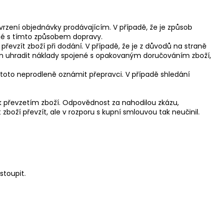
vrzení objednávky prodávajícím. V případě, že je způsob
ené s tímto způsobem dopravy.
řevzít zboží při dodání. V případě, že je z důvodů na straně
en uhradit náklady spojené s opakovaným doručováním zboží,
d toto neprodleně oznámit přepravci. V případě shledání
ak převzetím zboží. Odpovědnost za nahodilou zkázu,
boží převzít, ale v rozporu s kupní smlouvou tak neučinil.
stoupit.