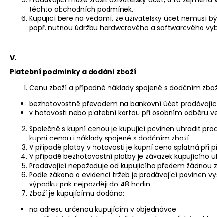
těchto obchodních podmínek.
Kupující bere na vědomí, že uživatelský účet nemusí 
popř. nutnou údržbu hardwarového a softwarového vyba
V.
Platební podmínky a dodání zboží
Cenu zboží a případné náklady spojené s dodáním zboží
bezhotovostně převodem na bankovní účet prodávajícíh
v hotovosti nebo platební kartou při osobním odběru ve
Společně s kupní cenou je kupující povinen uhradit pro
kupní cenou i náklady spojené s dodáním zboží.
V případě platby v hotovosti je kupní cena splatná při 
V případě bezhotovostní platby je závazek kupujícího u
Prodávající nepožaduje od kupujícího předem žádnou zá
Podle zákona o evidenci tržeb je prodávající povinen v
výpadku pak nejpozději do 48 hodin
Zboží je kupujícímu dodáno:
na adresu určenou kupujícím v objednávce