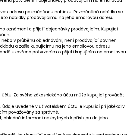
uzavřena potvrzením objednávky prodávajícím na emailovou
ailovou adresu pozměněnou nabídku. Pozměněná nabídka se
 této nabídky prodávajícímu na jeho emailovou adresu
no oznámení o přijetí objednávky prodávajícím. Kupující
kách.
, nebo v průběhu objednávání, není prodávající povinen
odkladu a zašle kupujícímu na jeho emailovou adresu
adě uzavřena potvrzením o přijetí kupujícím na emailovou
 účtu. Ze svého zákaznického účtu může kupující provádět
 Údaje uvedené v uživatelském účtu je kupující při jakékoliv
ícím považovány za správné.
, ohledně informací nezbytných k přístupu do jeho
 případě, kdy kupující poruší své povinnosti z kupní smlouvy a