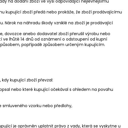
áklady na dodání zboží ve výši odpovídající nejlevnějšímu
 mu kupující zboží předá nebo prokáže, že zboží prodávajícímu
. Nárok na náhradu škody vzniklé na zboží je prodávající
ce, dovozce anebo dodavatel zboží přerušil výrobu nebo
tí ve lhůtě 14 dnů od oznámení o odstoupení od kupní
ým způsobem, popřípadě způsobem určeným kupujícím.
kdy kupující zboží převzal:
e popsal nebo které kupující očekával s ohledem na povahu
le smluveného vzorku nebo předlohy,
Kupující je oprávněn uplatnit právo z vady, která se vyskytne u