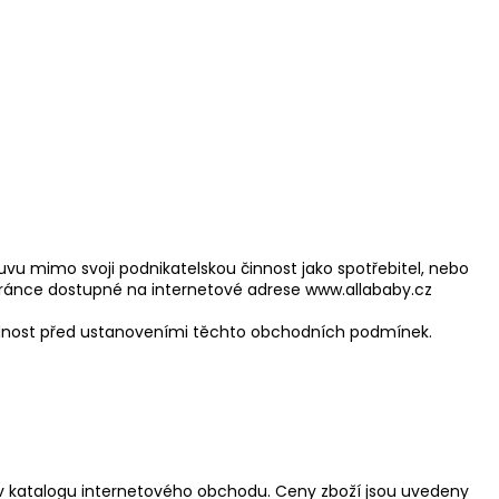
Y NA PŘÁNÍ
vu mimo svoji podnikatelskou činnost jako spotřebitel, nebo
ránce dostupné na internetové adrese www.allababy.cz
ednost před ustanoveními těchto obchodních podmínek.
í v katalogu internetového obchodu. Ceny zboží jsou uvedeny