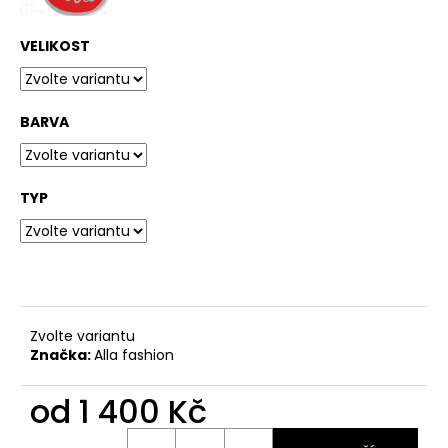
č
u
j
VELIKOST
e
m
e
BARVA
SUKNĚ
LINUM
TYP
999
Kč
Zvolte variantu
Značka:
Alla fashion
od
1 400 Kč
Měrná