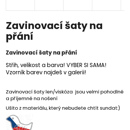
a
j
í
Zavinovací šaty na
t
přání
?
Zavinovací šaty na přání
Střih, velikost a barva! VYBER SI SAMA!
HLEDAT
Vzorník barev najdeš v galerii!
Zavinovací šaty len/viskóza jsou velmi pohodlné
D
o
a příjemné na nošení
p
Ušito z materiálu, který nebudete chtít sundat:)
o
r
u