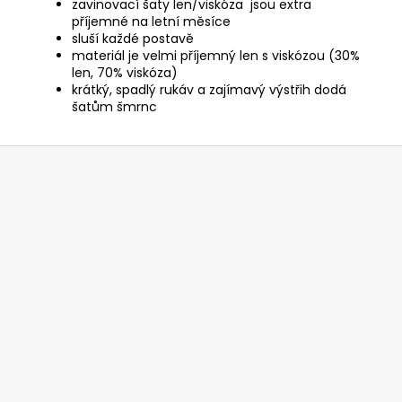
zavinovací šaty len/viskóza jsou extra
příjemné na letní měsíce
sluší každé postavě
materiál je velmi příjemný len s viskózou (30%
len, 70% viskóza)
krátký, spadlý rukáv a zajímavý výstřih dodá
šatům šmrnc
Z
á
p
a
t
í