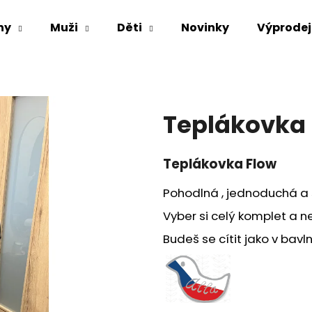
ny
Muži
Děti
Novinky
Výprodej
Co potřebujete najít?
Teplákovka 
HLEDAT
Teplákovka Flow
Doporučujeme
Pohodlná , jednoduchá a 
Vyber si celý komplet a ne
Budeš se cítit jako v bavln