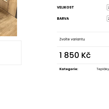
KOŠILE SHORT
ZAVINOVACÍ ŠAT
VELIKOST
890 Kč
1 400 Kč
BARVA
Zvolte variantu
1 850 Kč
Měrná
cena:
Kategorie
:
Tepláky